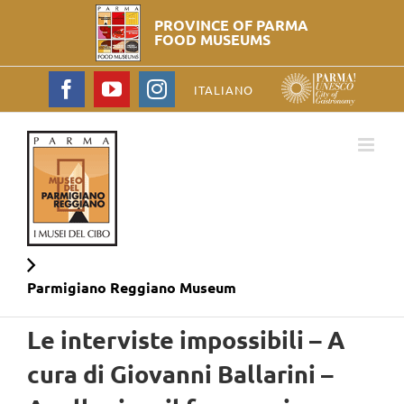
PROVINCE OF PARMA
FOOD MUSEUMS
Facebook
YouTube
Instagram
ITALIANO
Parmigiano Reggiano
Museum
Le interviste impossibili – A
cura di Giovanni Ballarini –