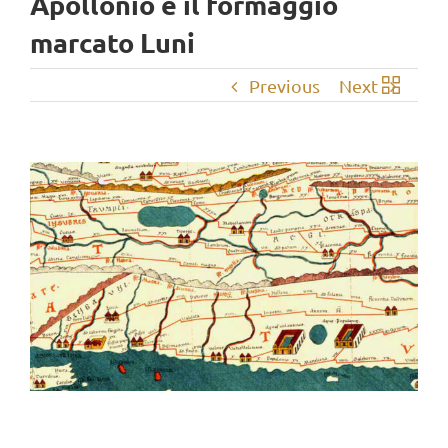
Apollonio e il formaggio
marcato Luni
Previous
Next
View
Larger
Image