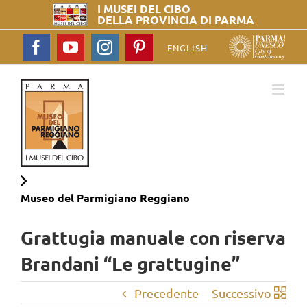
I MUSEI DEL
CIBO
DELLA PROVINCIA DI PARMA
Facebook
YouTube
Instagram
Pinterest
ENGLISH
Museo del
Parmigiano Reggiano
Grattugia manuale con riserva
Brandani “Le grattugine”
Precedente
Successivo