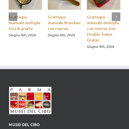
Grattugia
Grattugia
Grattugia
G
manuale multipla
manuale Brandani
manuale multipla
m
Gira & gratta
con riserva
con riserva Joie
r
Double Tower
Giugno 4th, 2026
Giugno 4th, 2026
G
Grater
Giugno 4th, 2026
MUSEI DEL CIBO