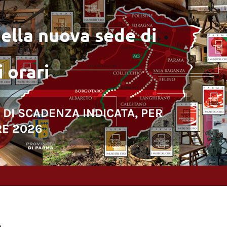
ella nuova sede di
 orari
 DI SCADENZA INDICATA, PER
RE 2026
.