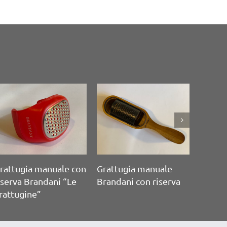
uale con
Coltello scagliatore a
Cartolina pubblicita
ni”
mandorla
Parmigiano Reggia
– La mucca intrusa 
2000