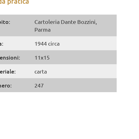
a pratica
ito:
Cartoleria Dante Bozzini,
Parma
a:
1944 circa
ensioni:
11x15
riale:
carta
ero:
247