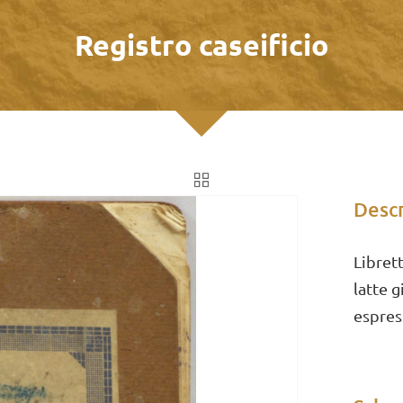
Registro caseificio
Descr
Librett
latte g
espress