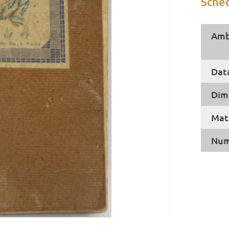
Sched
Amb
Dat
Dim
Mate
Num