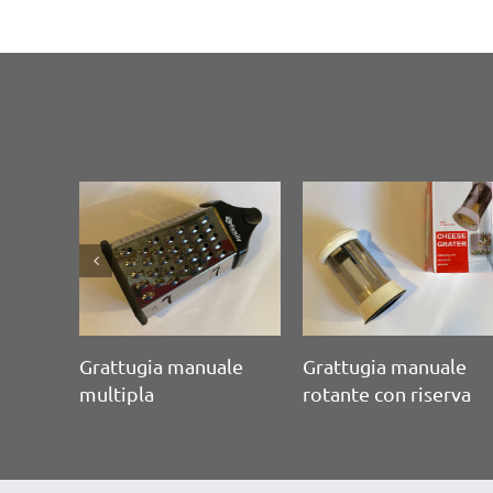
ttugia manuale
Grattugia manuale con
Grattugi
ipla Gira & gratta
riserva Brandani “Le
Brandani
grattugine”