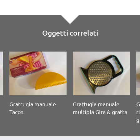
Oggetti correlati
a manuale
Grattugia manuale
Grattugia man
 con riserva
multipla con riserva
riserva “Guzzi
Joie Double Tower
Grater