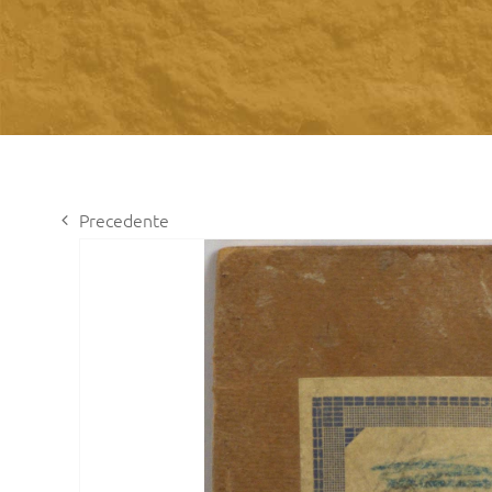
Precedente
View
Larger
Image