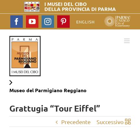
I MUSEI DEL
CIBO
DELLA PROVINCIA DI PARMA
Facebook
YouTube
Instagram
Pinterest
ENGLISH
Museo del
Parmigiano Reggiano
Grattugia “Tour Eiffel”
Precedente
Successivo