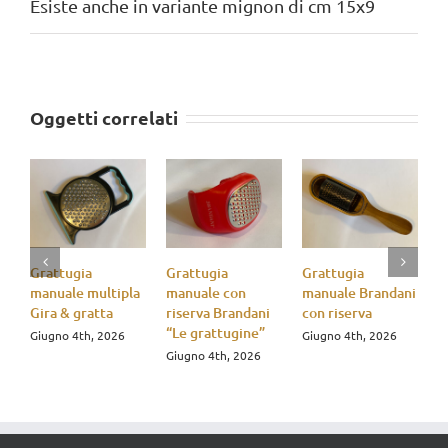
Esiste anche in variante mignon di cm 15x9
Oggetti correlati
Grattugia
Grattugia
Grattugia
G
manuale multipla
manuale con
manuale Brandani
m
Gira & gratta
riserva Brandani
con riserva
c
“Le grattugine”
D
Giugno 4th, 2026
Giugno 4th, 2026
G
Giugno 4th, 2026
G