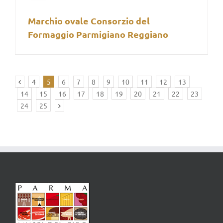
Marchio ovale Consorzio del
Formaggio Parmigiano Reggiano
4
5
6
7
8
9
10
11
12
13
14
15
16
17
18
19
20
21
22
23
24
25