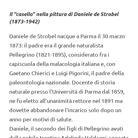
Il
“
case
llo”
nella pittura di Daniele de
Strobel
(
1873-
1942)
Daniele de Strobel nacque a Parma il 30 marzo
1873: il padre era il grande naturalista
Pellegrino (1821-1895), considerato fra i
capiscuola della malacologia italiana e, con
Gaetano Chierici e Luigi Pigorini, il padre della
paleontologia nazionale. Docente di storia
naturale presso l’Università di Parma dal 1859,
ne fu eletto all’unanimità rettore nel 1891 ma
dovette abbandonare l’incarico solo dopo un
anno per motivi di salute.
Daniele, il secondo dei figli di Pellegrino avuti
dalla nobile trentina Adelinda Valdagni, sposata