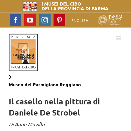
I MUSEI DEL
CIBO
DELLA PROVINCIA DI PARMA
Facebook
YouTube
Instagram
Pinterest
ENGLISH
Museo del
Parmigiano Reggiano
Il casello nella pittura di
Daniele De Strobel
Di
Anna Mavilla